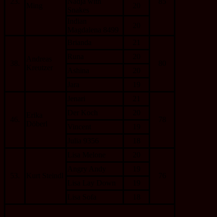
23.
Nadja with
85
Ming
20
Snakes
Indian
20
Magdalena 8499
Brianda
21
Runa
20
Andreas
38.
80
Kreutzer
Ashina
20
Jara
19
Jenari
21
Der Koch
20
Erika
46.
78
Döberl
Vincent
19
Julia 9356
18
Lisa Melone
20
Angry Andy
19
53.
Kurt Steindl
76
Lisa Lay Down
19
Lisa Sofa
18