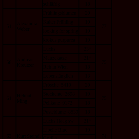
schläfrig
18
Frühlingsblumen
20
Kalter Frühling
19
Alexandra
51.
77
Weber
looking for spring
19
krokus purpurea
19
Luchs
23*
Mauzekatze
21*
Andreas
58.
75
Kreutzer
Reh in Wien
18
Lebenslänglich
13
Frösche_5410
20
Stockente_2698
19
Helmut
61.
75
Ming
Pelikane_9172
18
Pusteblume_8539
18
Luchs Haag sw
21*
Libelle Blue
19
63.
Kurt Steindl
74
Gorilla