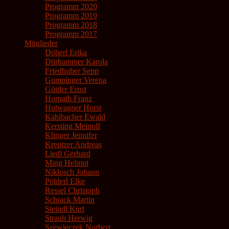
Programm 2020
Programm 2019
Programm 2018
Programm 2017
Mitglieder
Döberl Erika
Dürhammer Karola
Friedhuber Sepp
Gumpinger Verena
Güttler Ernst
Hornath Franz
Hutwagner Horst
Kahlbacher Ewald
Kersting Meinolf
Klinger Jennifer
Kreutzer Andreas
Liedl Gerhard
Ming Helmut
Niklosch Johann
Pölderl Elke
Ressel Christoph
Schrack Martin
Steindl Kurt
Straub Herwig
Szewieczek Norbert