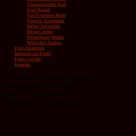
Theuretzbacher Karl
Topf Harald
Van Echelpoel Renè
Wansch Annemarie
Weber Alexandra
Weigl Günter
Wögerbauer Walter
Wünscher Andrea
Foto-Akademie
Interesse am Klub?
Fotos von dir?
Kontakt
Die Detail-Ergebnisse unserer
Klubmitglieder bei der
oberösterreichischen
Landesmeisterschaft 2021