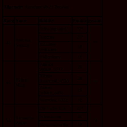
Allgemein
: Annahme ab 21 Punkten
Rang
Name
Bildtitel
Punkte
gesamt
Schwungkugel
22*
Narcissa
21*
Andreas
42.
77
Einander
Kreuzer
18
vertrauen
Höllenfeuer
16
Paprika
20
Splash_5517
Riegler
20
Helmut
Riesenrad_4526
44.
77
Ming
Zaansa
19
Schans_8458
Valentina_8322
18
Die Farbe Lila
21*
Erleuchtung
20
Alexandra
52.
74
Weber
Morgens am See
18