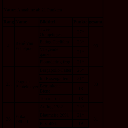
Natur
: Annahme ab 21 Punkten
Rang
Name
Bildtitel
Punkte
gesamt
Twee
27*
Oranjetipjes
Eating Caelifera
23*
René Van
4.
93
Echelpoel
Vliegende
21*
ganzen
Floundering frog
21*
Bergapollo-Falter
26*
Im Rosengarten
21*
Dagmar
23.
83
Betrunkene
Beutelmeyer
18
Biene
Ton in Ton
18
Anflug 1382
23*
Blaumeise 2691
21*
Erika
36.
81
Döberl
Pilz 5891
19