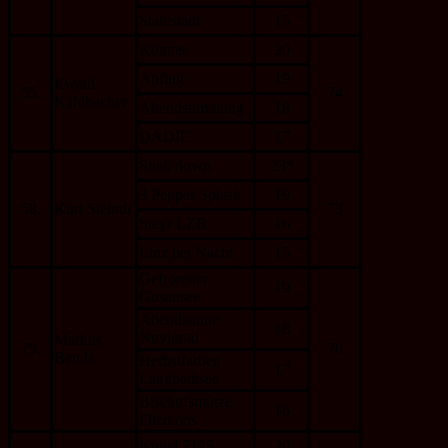
Stahlstadt
15
Könner
20
Abflug
19
Ewald
55.
74
Kahlbacher
Abendstimmung
18
DADIC
17
Snail down
23*
3 Pepper Splash
19
58.
Kurt Steindl
73
Steyr LZB
16
Linz bei Nacht
15
Gefrorener
19
Gosausee
Abendsonne
18
Novigrad
Markus
79.
70
Benda
Herbstfarben
17
Langbathsee
Bischofsmütze
16
Filzmoos
Kugel 7125
20