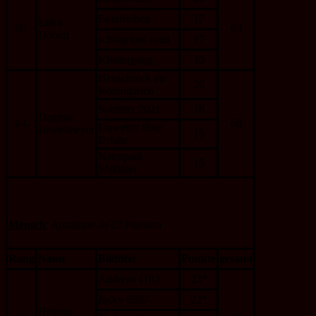
Beinfreiheit
17
Erika
80.
69
Döberl
schräg und rund
17
Klostergang
15
Heuschreck im
20
Rosengarten
Sommer 2021
18
Dagmar
84.
68
Unwetter über
Beutelmeyer
15
Urfahr
Naturpark
15
Sölktäler
Mensch
: Annahme ab 22 Punkten
Rang
Name
Bildtitel
Punkte
gesamt
Andreas 1183
23*
Jacky 6537
22*
Helmut