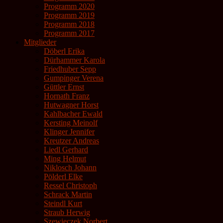
Programm 2020
Programm 2019
Programm 2018
Programm 2017
Mitglieder
Döberl Erika
Dürhammer Karola
Friedhuber Sepp
Gumpinger Verena
Güttler Ernst
Hornath Franz
Hutwagner Horst
Kahlbacher Ewald
Kersting Meinolf
Klinger Jennifer
Kreutzer Andreas
Liedl Gerhard
Ming Helmut
Niklosch Johann
Pölderl Elke
Ressel Christoph
Schrack Martin
Steindl Kurt
Straub Herwig
Szewieczek Norbert