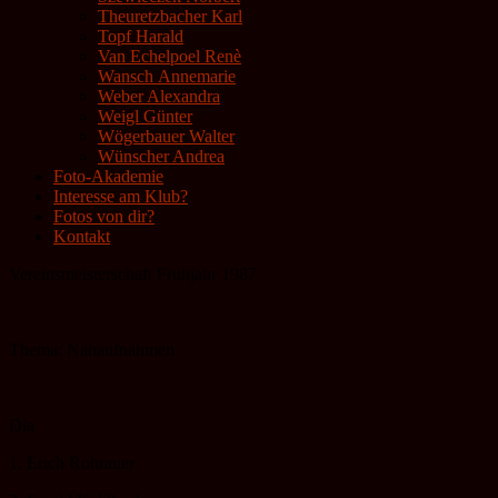
Theuretzbacher Karl
Topf Harald
Van Echelpoel Renè
Wansch Annemarie
Weber Alexandra
Weigl Günter
Wögerbauer Walter
Wünscher Andrea
Foto-Akademie
Interesse am Klub?
Fotos von dir?
Kontakt
Vereinsmeisterschaft Frühjahr 1987
Thema: Nahaufnahmen
Dia
1. Erich Rohrauer