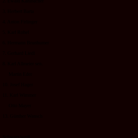
2. Ewald Kahlbacher
3. Herbert Barta
4. Anton Firlinger
5. Karl Rohel
6. Hermann Brunhumer
7. Gerhard Liedl
8. Karl Allmeier sen.
Martin Eder
10. Josef Hager
11. Karl Wimmer
Otto Mayer
13. Günther Wansch
Schwarz/weiß