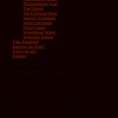
Theuretzbacher Karl
Topf Harald
Van Echelpoel Renè
Wansch Annemarie
Weber Alexandra
Weigl Günter
Wögerbauer Walter
Wünscher Andrea
Foto-Akademie
Interesse am Klub?
Fotos von dir?
Kontakt
Der Vorstand 1987
In die Vereinsleitung gewählt wurden:
Obmann:
Gerhard Liedl
1. Stellvertreter:
Erich Rohrauer
2. Stellvertreter:
Johann Bernreiter
Schriftführer:
Gertraud Ebner
Stellvertreter:
Otto Mayer
Kassier:
Johann Forstenlechner