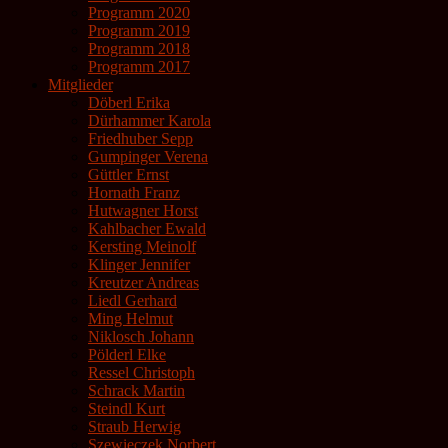
Programm 2020
Programm 2019
Programm 2018
Programm 2017
Mitglieder
Döberl Erika
Dürhammer Karola
Friedhuber Sepp
Gumpinger Verena
Güttler Ernst
Hornath Franz
Hutwagner Horst
Kahlbacher Ewald
Kersting Meinolf
Klinger Jennifer
Kreutzer Andreas
Liedl Gerhard
Ming Helmut
Niklosch Johann
Pölderl Elke
Ressel Christoph
Schrack Martin
Steindl Kurt
Straub Herwig
Szewieczek Norbert