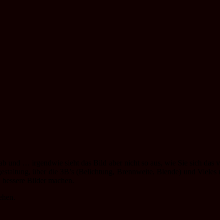
b und … irgendwie sieht das Bild aber nicht so aus, wie Sie sich das v
taltung, über die 3B’s (Belichtung, Brennweite, Blende) und Vieles me
h bessere Bilder machen.
ehen.