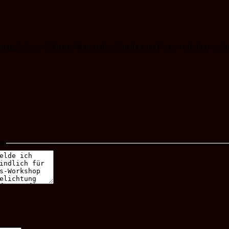
eit (geladener Akku und Kamerahandbuch); zum Praxisworkshop zusätzlic
ie