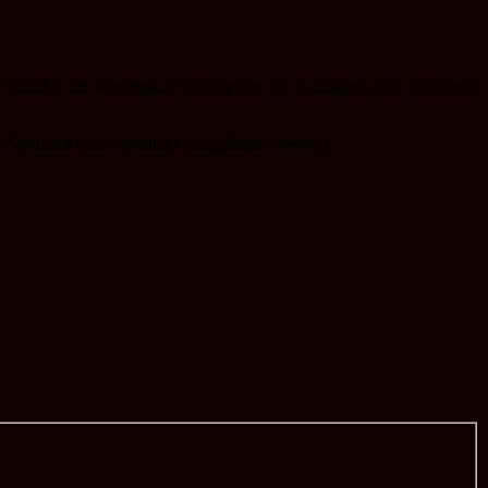
 Stunde). Im Vordergrund stehen hier die Praxistipps von erfahrenen
 Graufilter (kann eventuell ausgeliehen werden).