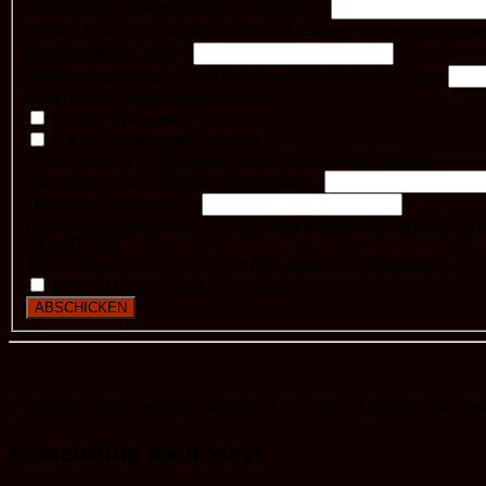
Email (für die Zusendung der Unterlagen)
*
Telefon (damit wir Kontakt aufnehmen können, falls wir uns verlie
Kamera (Marke, Typ)
*
Objektivdurchmesser, falls du von uns Filter ausborgen willst
Zutreffendes bitte ankreuzen. Danke.
95 € für Erwachsene
60€ für Schüler und Studenten
Damit wir den richtigen Betrag in Rechnung stellen können.
Ich benötige eine Rechnung, lautend auf ...
Die Anmeldung ist für ...
Bitte nur ausfüllen, wenn du nicht selbst teilnimmst, sondern für 
reCAPTCHA
Ich benötige einen formschönen Gutschein zum Verschenken.
Bitte ankreuzen, wenn gewünscht
ABSCHICKEN
Zusätzlich zum Grundlagenkurs gibt es auch die Möglichkeit für eine
Fotoausflug nach Steyr