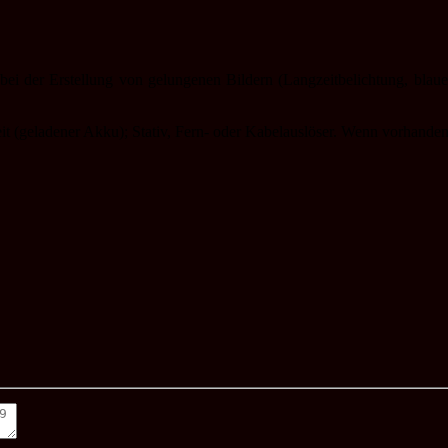
bei der Erstellung von gelungenen Bildern (Langzeitbelichtung, blaue
it (geladener Akku); Stativ, Fern- oder Kabelauslöser. Wenn vorhanden