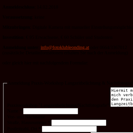
Anmeldeschluss
: 14.02.2018
Voraussetzung
: keine
Mitzubringen
: Digitale Kamera mit manueller Einstellungsmöglichk
Investition
: € 95 Erwachsene, € 60 Schüler und Studenten
Anmeldung unter
:
info@fotoklubleonding.at
oder 0664/3367012
(zusätzliche Detailinformationen erhalten Sie nach der Anmeldung)
oder gleich hier mit nachfolgendem Formular:
Anmeldung Praxis-Workshop Langzeitbelichtung & Nachtfotograf
Praxisworkshop "Langzeitbelichtung/Nachtfotografie"
Name
*
Vor- und Nachname
Straße, Hausnummer
*
Postleitzahl, Ort
*