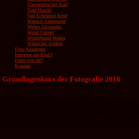
Theuretzbacher Karl
Topf Harald
Van Echelpoel Renè
Wansch Annemarie
Weber Alexandra
Weigl Günter
Wögerbauer Walter
Wünscher Andrea
Foto-Akademie
Interesse am Klub?
Fotos von dir?
Kontakt
Grundlagenkurs der Fotografie 2018
Die Szene sieht gut aus, Sie nehmen Ihre Kamera zur Hand, drücken a
Funktion der Kamera und ihre Möglichkeiten. Das Wissen über Bildges
der Fotograf. Sie erfahren praktischeTipps und Tricks, wie Sie einfac
Damit Sie Ihre Bilder auch nach dem Urlaub immer wieder gerne ans