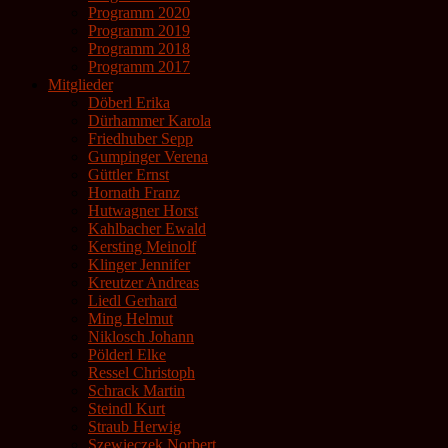
Programm 2020
Programm 2019
Programm 2018
Programm 2017
Mitglieder
Döberl Erika
Dürhammer Karola
Friedhuber Sepp
Gumpinger Verena
Güttler Ernst
Hornath Franz
Hutwagner Horst
Kahlbacher Ewald
Kersting Meinolf
Klinger Jennifer
Kreutzer Andreas
Liedl Gerhard
Ming Helmut
Niklosch Johann
Pölderl Elke
Ressel Christoph
Schrack Martin
Steindl Kurt
Straub Herwig
Szewieczek Norbert