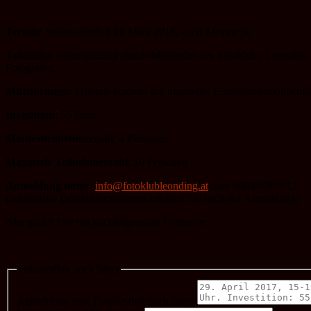
Termin
: voraussichtlich im März 2018, nach Absprache
Tatkräftige Unterstützung durch Mitglieder des Fotoklubs Leonding 
Fotografen.
Mitzubringen
: Digitale Kamera mit manueller Einstellungsmöglichke
Investition
: 55 Euro
Mindestteilnehmerzahl
: 4 Personen
Maximale Teilnehmerzahl
: 10 Personen
Anmeldung unter
:
info@fotoklubleonding.at
oder 0664/3367012
(zusätzliche Detailinformationen erhalten Sie nach der Anmeldung)
oder gleich hier mit nachfolgendem Formular:
Fotoausflug nach Steyr
Anmeldung zum Fotoausflug nach Steyr