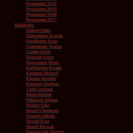
Programm 2020
Programm 2019
Programm 2018
Programm 2017
Mitglieder
Döberl Erika
Dürhammer Karola
Friedhuber Sepp
Gumpinger Verena
Güttler Ernst
Hornath Franz
Hutwagner Horst
Kahlbacher Ewald
Kersting Meinolf
Klinger Jennifer
Kreutzer Andreas
Liedl Gerhard
Ming Helmut
Niklosch Johann
Pölderl Elke
Ressel Christoph
Schrack Martin
Steindl Kurt
Straub Herwig
Szewieczek Norbert