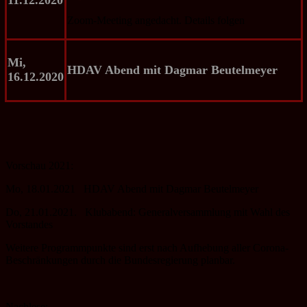
Zoom-Meeting angedacht. Details folgen
Mi,
HDAV Abend
mit Dagmar Beutelmeyer
16.12.2020
Vorschau 2021:
Mo, 18.01.2021 HDAV Abend mit Dagmar Beutelmeyer
Do, 21.01.2021. Klubabend: Generalversammlung mit Wahl des
Vorstandes
Weitere Programmpunkte sind erst nach Aufhebung aller Corona-
Beschränkungen durch die Bundesregierung planbar.
Nachlese: