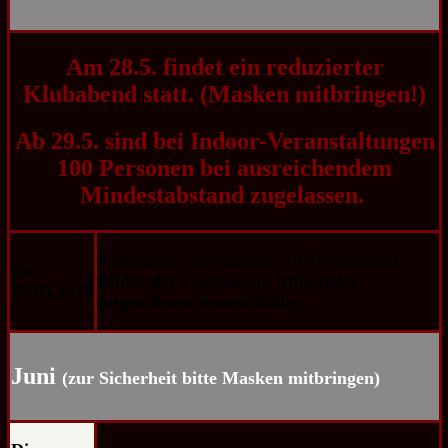
Am 28.5. findet ein reduzierter
Klubabend statt. (Masken mitbringen!)
Ab 29.5. sind bei Indoor-Veranstaltungen
100 Personen bei ausreichendem
Mindestabstand zugelassen.
Klubabend: mit maximal 10 Teilnehmern.
Do,
Bilder der Coronazeit.
Mitglieder
28.05.2020
zeigen ihren letzten Bilder.
Juni
(zur Sicherheit bitte Masken mitbringen)