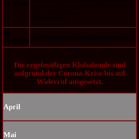
(Der Trierenberg Super Circuit macht ein Jahr Pause.
05.03.2020
Die besten 15 Bilder pro Fotoklub. Späteste Abgabe
am 15.3. beim Fotoforum.)
2. Digirundlauf
D0,
HDAV-Abend mit Dagmar Beutelmeyer
12.03.2010
Die regelmäßigen Klubabende sind
aufgrund der Corona-Krise bis auf
Widerruf ausgesetzt.
April
Mai