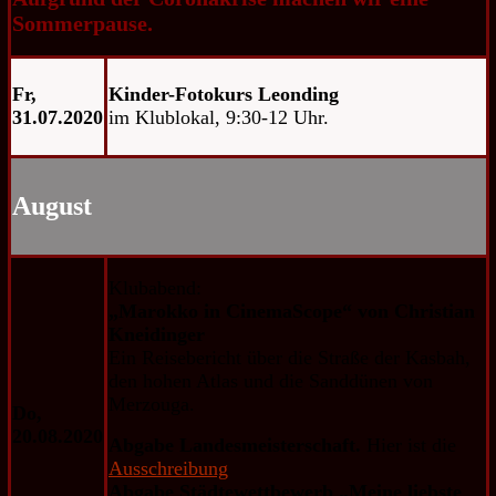
Sommerpause.
Fr,
Kinder-Fotokurs Leonding
31.07.2020
im Klublokal, 9:30-12 Uhr.
August
Klubabend:
„Marokko in CinemaScope“ von Christian
Kneidinger
Ein Reisebericht über die Straße der Kasbah,
den hohen Atlas und die Sanddünen von
Merzouga.
Do,
20.08.2020
Abgabe Landesmeisterschaft.
Hier ist die
Ausschreibung
Abgabe Städtewettbewerb „Meine liebste