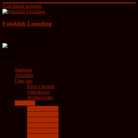
Zum Inhalt springen
Fotoklub Leonding
künstlerische Fotografie
Menü
Startseite
Aktuelles
Über uns
Klub-Chronik
Videokunst
Wettbewerbe
Programm
Programm 2026
Programm 2025
Programm 2024
Programm 2023
Programm 2022
Programm 2021