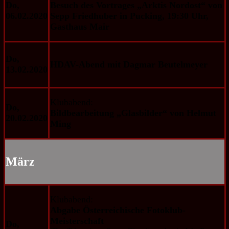
Do,
Besuch des Vortrages „Arktis Nordost“ von
06.02.2020
Sepp Friedhuber in Pucking, 19:30 Uhr,
Gasthaus Mair
Do,
HDAV-Abend mit Dagmar Beutelmeyer
13.02.2020
Klubabend:
Do,
Bildbearbeitung „Glasbilder“ von Helmut
20.02.2020
Ming
März
Klubabend:
Abgabe Österreichische
Fotoklub-
Meisterschaft
Do,