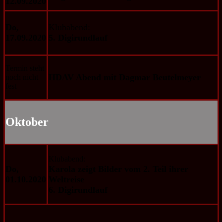
12.09.2020
Do,
Klubabend:
17.09.2020
5. Digirundlauf
Termin steht
HDAV Abend
mit Dagmar Beutelmeyer
noch nicht
fest
Oktober
Klubabend:
Do,
Karola zeigt Bilder vom 2. Teil ihrer
01.10.2020
Weltreise
6. Digirundlauf