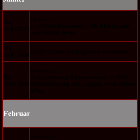
Klubabend:
Do,
Kurt Steindl präsentiert die Klubchronik
09.01.2020
von 1963 bis heute
Mo,
HDAV-Abend mit Dagmar Beutelmeyer
13.01.2020
Klubabend:
Do,
Preisverleihung Klubmeisterschaft 2019
23.01.2020
Bildbearbeitung mit Luminar 4 von Helmut
Ming
Februar
Klubabend: