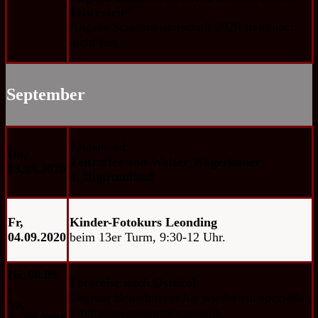
Jahreszeit“
Abgabe Staatsmeisterschaft 2020 steht noch
nicht fest.
September
Klubabend:
Do,
Zeitraffer von Walter Wögerbauer
03.09.2020
4. Digirundlauf
Fr,
Kinder-Fotokurs Leonding
04.09.2020
beim 13er Turm, 9:30-12 Uhr.
Di, 08.09.
Fotoreise nach Osttirol
–
Dagmar Beutelmeyer hat wieder ein spezielles
Sa,
Programm zusammengestellt.