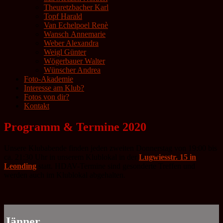
Theuretzbacher Karl
Topf Harald
Van Echelpoel Renè
Wansch Annemarie
Weber Alexandra
Weigl Günter
Wögerbauer Walter
Wünscher Andrea
Foto-Akademie
Interesse am Klub?
Fotos von dir?
Kontakt
Programm & Termine 2020
Unsere Klubabende finden jeden zweiten Donnerstag von 19:00 bis
ca. 21:30 Uhr in unserem Klublokal in der
Lugwiesstr. 15 in
Leonding
statt. HDAV-Termine sind gesonderte Treffen und
werden auch im Klublokal abgehalten.
Jänner