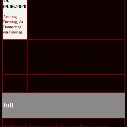
Di,
09.06.2020
Klubabend:
Bilder der Coronazeit. Mitglieder
Achtung
zeigen ihren aktuell
gemachten
Bilder.
Dienstag, da
Donnerstag
ein Feiertag
Klubabend:
Do,
Bilder der Coronazeit.
Mitglieder
25.06.2020
zeigen ihren Bilder aus der Quarantäne 😉
3. Digirundlauf
Di,
HDAV-Abend mit Dagmar Beutelmeyer
30.6.2020
Juli
Aufgrund der Coronakrise machen wir eine